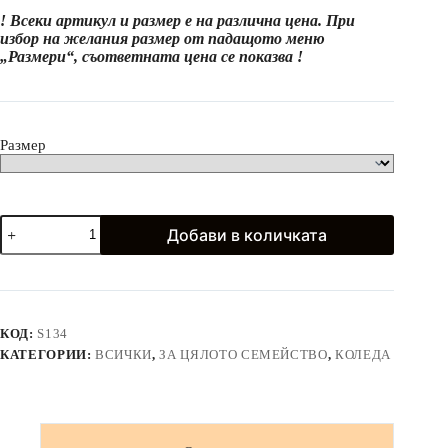
through
! Всеки артикул и размер е на различна цена. При
27.99€
избор на желания размер от падащото меню
(54.74
„Размери“, съответната цена се показва !
лв.)
Размер
количество
Добави в количката
за
Коледни
пуловери
с
карирани
фигури
КОД:
S134
в
КАТЕГОРИИ:
ВСИЧКИ
,
ЗА ЦЯЛОТО СЕМЕЙСТВО
,
КОЛЕДА
зелено