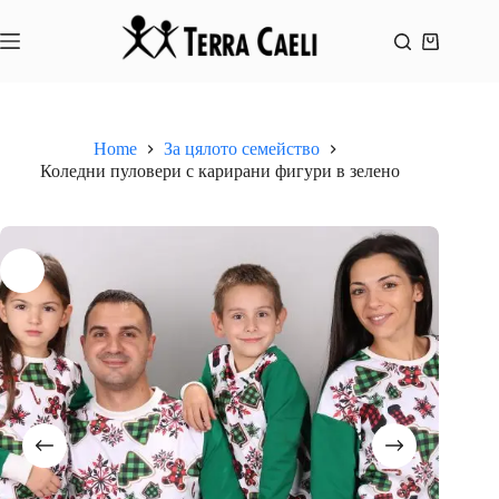
Skip
to
content
Shopping
cart
Home
За цялото семейство
Коледни пуловери с карирани фигури в зелено