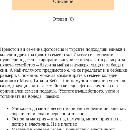
Описание
Отзиви (0)
Предстои ви семейна фотосесия и търсите подходящи еднакви
коледни дрехи за цялото семейство? Имаме ги – коледни
пуловери в десен с карирани фигури се предлагат в размери за
цялото семейство – блузи за майка и дъщеря, също и за баща и
син. А най-голямото предимство е, че се предлагат и в бебешки
размери. Спокойно може да комбинирате в семеен коледен
комплект Мама, Татко и Бебе. Тези памучни коледни суитчъри
са подходящи както за семейна коледна фотосесия, така и за
оригинален семеен подарък. Усетете вълшебството, уюта и
топлината на Коледа – заедно!
Уникален дизайн в десен с карирани коледни бисквитки,
чорапчета и елхи в червено и зелено
Основна материя – плътна, памучна, много приятна на
допир и еластична. Не е плетиво!
Материя в коледен десен – полиестер с еластичност