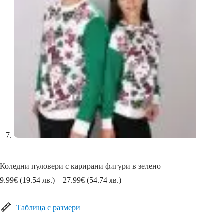
Коледни пуловери с карирани фигури в зелено
Price
9.99
€
(19.54 лв.)
–
27.99
€
(54.74 лв.)
range:
9.99€
(19.54
Таблица с размери
лв.)