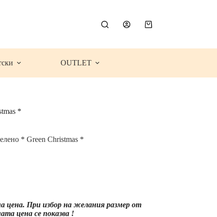
Shopping
cart
тски
OUTLET
stmas *
лено * Green Christmas *
e
e:
9€
54
ugh
на цена. При избор на желания размер от
99€
та цена се показва !
66