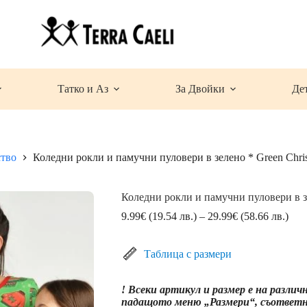
Татко и Аз
За Двойки
Де
ство
Коледни рокли и памучни пуловери в зелено * Green Chri
Коледни рокли и памучни пуловери в зе
Pric
9.99
€
(19.54 лв.)
–
29.99
€
(58.66 лв.)
rang
9.9
(19.
Таблица с размери
лв.)
thro
! Всеки артикул и размер е на различ
29.
падащото меню „Размери“, съответна
(58.