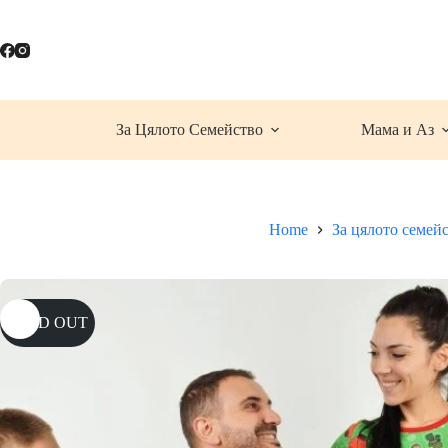
Skip
to
content
За Цялото Семейство
Мама и Аз
Home
За цялото семей
SOLD OUT