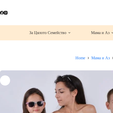
Skip
to
content
За Цялото Семейство
Мама и Аз
Home
Мама и Аз