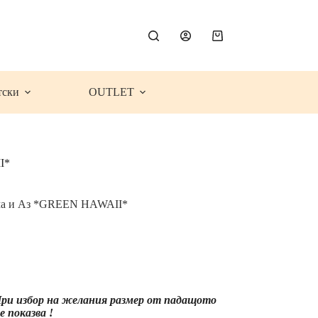
Shopping
cart
тски
OUTLET
I*
ама и Аз *GREEN HAWAII*
e
e:
9€
63
ugh
 При избор на желания размер от падащото
99€
 показва !
14