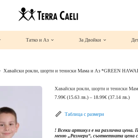
Татко и Аз
За Двойки
Де
Хавайски рокли, шорти и тениски Мама и Аз *GREEN HAWAI
Хавайски рокли, шорти и тениски М
Pric
7.99
€
(15.63 лв.)
–
18.99
€
(37.14 лв.)
rang
7.9
(15.
Таблица с размери
лв.)
thro
! Всеки артикул е на различна цена.
18.
меню „Размери“, съответната цена се
(37.