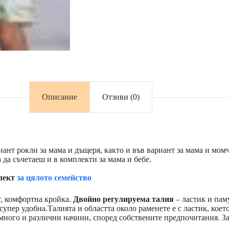
Описание
Отзиви (0)
нт рокли за мама и дъщеря, както и във вариант за мама и мом
да съчетаеш и в комплекти за мама и бебе.
лект
за цялото семейство
т, комфортна кройка.
Двойно регулируема талия
– ластик и пам
пер удобна.Талията и областта около раменете е с ластик, което
много и различни начини, според собствените предпочитания. Зат