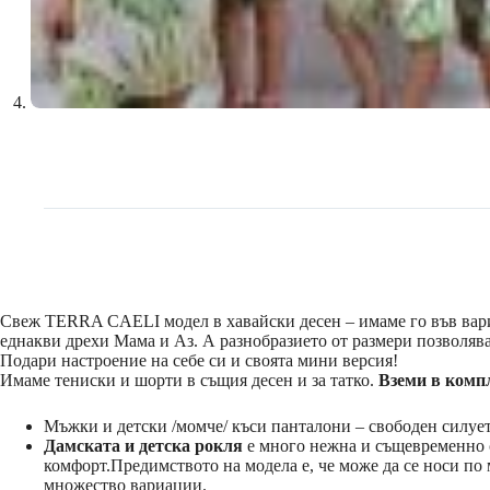
Свеж TERRA CAELI модел в хавайски десен – имаме го във вариа
еднакви дрехи Мама и Аз. А разнобразието от размери позволява 
Подари настроение на себе си и своята мини версия!
Имаме тениски и шорти в същия десен и за татко.
Вземи в комп
Мъжки и детски /момче/ къси панталони – свободен силуе
Дамската и детска рокля
е много нежна и същевременно су
комфорт.Предимството на модела е, че може да се носи по 
множество вариации.