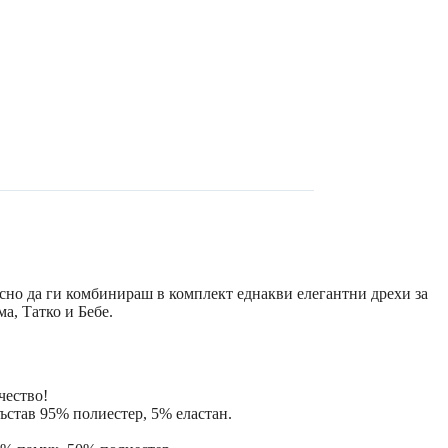
есно да ги комбинираш в комплект еднакви елегантни дрехи за
а, Татко и Бебе.
чество!
състав 95% полиестер, 5% еластан.