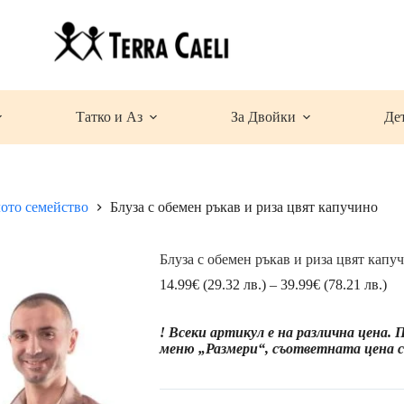
Татко и Аз
За Двойки
Де
лото семейство
Блуза с обемен ръкав и риза цвят капучино
Блуза с обемен ръкав и риза цвят капу
Pri
14.99
€
(29.32 лв.)
–
39.99
€
(78.21 лв.)
ran
14
! Всеки артикул е на различна цена.
(2
меню „Размери“, съответната цена се
лв.
th
39
(7