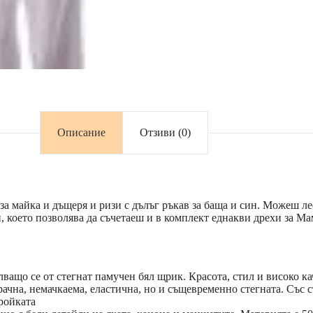
Описание
Отзиви (0)
за майка и дъщеря и ризи с дълъг ръкав за баща и син. Можеш л
 което позволява да съчетаеш и в комплект еднакви дрехи за Мам
лващо се от стегнат памучен бял щрик. Красота, стил и високо ка
рачна, немачкаема, еластична, но и същевременно стегната. Със 
ройката