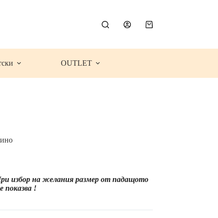
Shopping
cart
тски
OUTLET
чино
ce
ge:
.99€
 При избор на желания размер от падащото
9.32
 показва !
)
rough
.99€
8.21