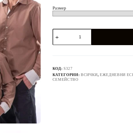
лв.
Размер
количество
за
Блуза
с
обемен
ръкав
и
риза
КОД:
S327
цвят
КАТЕГОРИИ:
ВСИЧКИ
,
ЕЖЕДНЕВНИ ЕС
капучино
СЕМЕЙСТВО