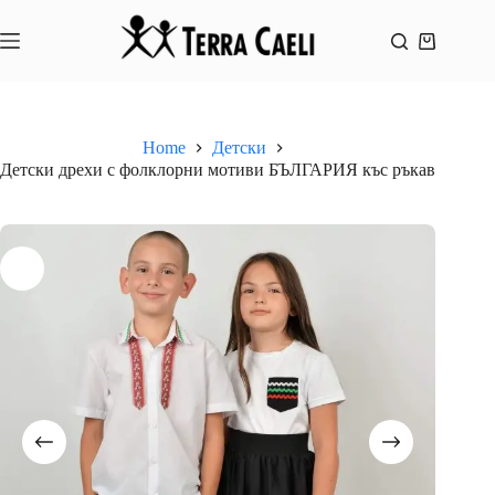
Skip
to
content
Shopping
cart
Home
Детски
Детски дрехи с фолклорни мотиви БЪЛГАРИЯ къс ръкав