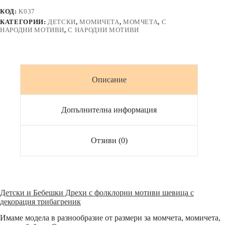
мотиви
КОД:
K037
БЪЛГАРИЯ
КАТЕГОРИИ:
ДЕТСКИ
,
МОМИЧЕТА
,
МОМЧЕТА
,
С
къс
НАРОДНИ МОТИВИ
,
С НАРОДНИ МОТИВИ
ръкав
Описание
Допълнителна информация
Отзиви (0)
Детски и Бебешки Дрехи с фолклорни мотиви шевица с
декорация трибагреник
Имаме модела в разнообразие от размери за момчета, момичета,