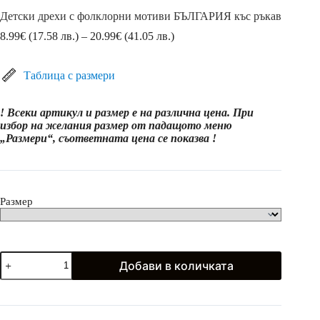
Детски дрехи с фолклорни мотиви БЪЛГАРИЯ къс ръкав
Price
8.99
€
(17.58 лв.)
–
20.99
€
(41.05 лв.)
range:
8.99€
(17.58
Таблица с размери
лв.)
through
! Всеки артикул и размер е на различна цена. При
20.99€
избор на желания размер от падащото меню
(41.05
„Размери“, съответната цена се показва !
лв.)
Размер
количество
Добави в количката
за
Детски
дрехи
с
фолклорни