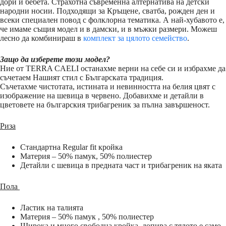
дори и бебета. Страхотна съвременна алтернатива на детски
народни носии. Подходящи за Кръщене, сватба, рожден ден и
всеки специален повод с фолклорна тематика. А най-хубавото е,
че имаме същия модел и в дамски, и в мъжки размери. Можеш
лесно да комбинираш в
комплект за цялото семейство
.
Защо да изберете този модел?
Ние от TERRA CAELI останахме верни на себе си и избрахме да
съчетаем Нашият стил с Българската традиция.
Съчетахме чистотата, истината и невинността на белия цвят с
изображение на шевица в червено. Добавихме и детайли в
цветовете на българския трибагреник за пълна завършеност.
Риза
Стандартна Regular fit кройка
Материя – 50% памук, 50% полиестер
Детайли с шевица в предната част и трибагреник на яката
Пола
Ластик на талията
Материя – 50% памук , 50% полиестер
Широка и много свободна кройка, допира с тялото е само