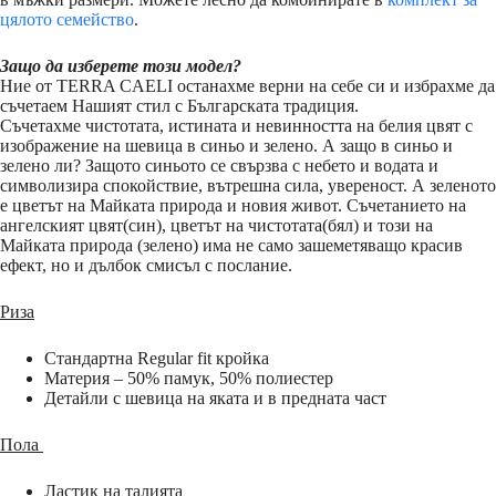
цялото семейство
.
Защо да изберете този модел?
Ние от TERRA CAELI останахме верни на себе си и избрахме да
съчетаем Нашият стил с Българската традиция.
Съчетахме чистотата, истината и невинността на белия цвят с
изображение на шевица в синьо и зелено. А защо в синьо и
зелено ли? Защото синьото се свързва с небето и водата и
символизира спокойствие, вътрешна сила, увереност. А зеленото
е цветът на Майката природа и новия живот. Съчетанието на
ангелският цвят(син), цветът на чистотата(бял) и този на
Майката природа (зелено) има не само зашеметяващо красив
ефект, но и дълбок смисъл с послание.
Риза
Стандартна Regular fit кройка
Материя – 50% памук, 50% полиестер
Детайли с шевица на яката и в предната част
Пола
Ластик на талията