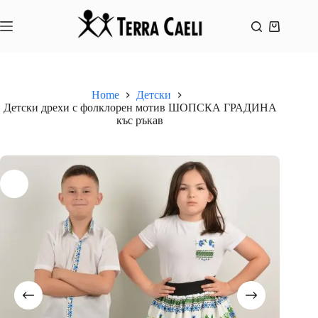
Skip
to
content
Shopping
cart
Home
Детски
Детски дрехи с фолклорен мотив ШОПСКА ГРАДИНА
къс ръкав