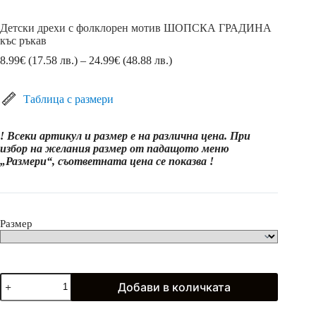
Детски дрехи с фолклорен мотив ШОПСКА ГРАДИНА
къс ръкав
Price
8.99
€
(17.58 лв.)
–
24.99
€
(48.88 лв.)
range:
8.99€
(17.58
Таблица с размери
лв.)
through
! Всеки артикул и размер е на различна цена. При
24.99€
избор на желания размер от падащото меню
(48.88
„Размери“, съответната цена се показва !
лв.)
Размер
количество
Добави в количката
за
Детски
дрехи