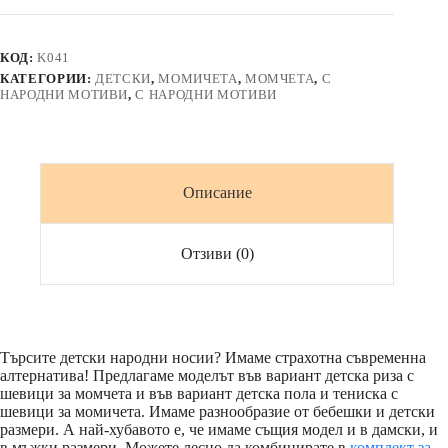
с
фолклорен
мотив
КОД:
K041
ШОПСКА
КАТЕГОРИИ:
ДЕТСКИ
,
МОМИЧЕТА
,
МОМЧЕТА
,
С
ГРАДИНА
НАРОДНИ МОТИВИ
,
С НАРОДНИ МОТИВИ
къс
ръкав
Описание
Отзиви (0)
Търсите детски народни носии? Имаме страхотна съвременна
алтернатива! Предлагаме моделът във вариант детска риза с
шевици за момчета и във вариант детска пола и тениска с
шевици за момичета. Имаме разнообразие от бебешки и детски
размери. А най-хубавото е, че имаме същия модел и в дамски, и
в мъжки размери. Можете лесно да комбинирате в
комплект за