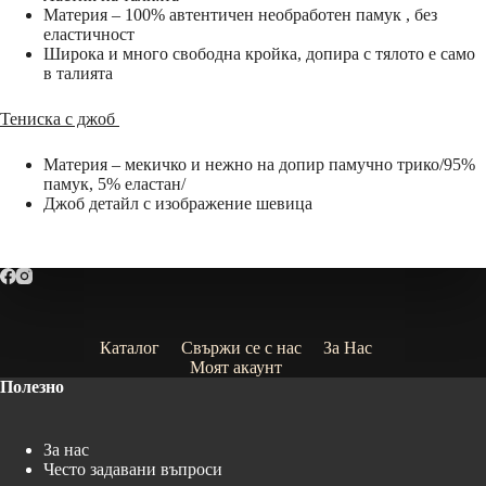
Материя – 100% автентичен необработен памук , без
еластичност
Широка и много свободна кройка, допира с тялото е само
в талията
Тениска с джоб
Материя – мекичко и нежно на допир памучно трико/95%
памук, 5% еластан/
Джоб детайл с изображение шевица
Каталог
Свържи се с нас
За Нас
Моят акаунт
Полезно
За нас
Често задавани въпроси