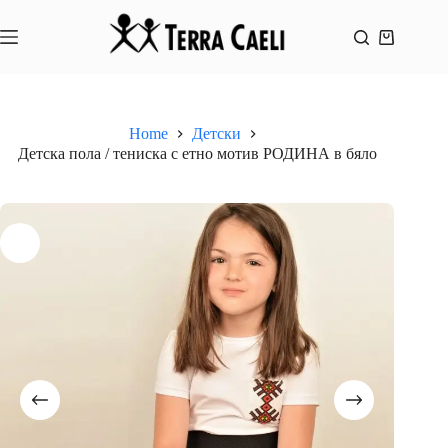
Skip
to
content
Shopping
cart
Home
Детски
Детска пола / тениска с етно мотив РОДИНА в бяло