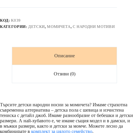
пола
/
тениска
с
КОД:
K039
етно
КАТЕГОРИИ:
ДЕТСКИ
,
МОМИЧЕТА
,
С НАРОДНИ МОТИВИ
мотив
РОДИНА
в
бяло
Описание
Отзиви (0)
Търсите детски народни носии за момичета? Имаме страхотна
съвременна алтернатива – детска пола с шевица и изчистена
тениска с детайл джоб. Имаме разнообразие от бебешки и детски
размери. А най-хубавото е, че имаме същия модел и в дамски, и
в мъжки размери, както и детски за момче. Можете лесно да
комбинирате в
комплект за цялото семейство
.