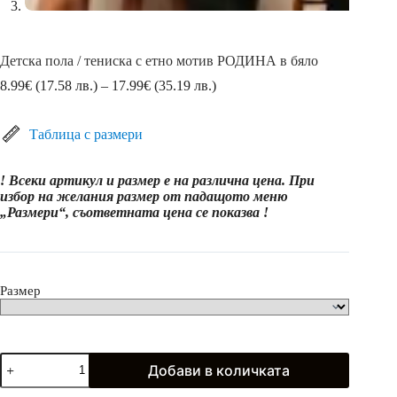
Детска пола / тениска с етно мотив РОДИНА в бяло
Price
8.99
€
(17.58 лв.)
–
17.99
€
(35.19 лв.)
range:
8.99€
(17.58
Таблица с размери
лв.)
through
! Всеки артикул и размер е на различна цена. При
17.99€
избор на желания размер от падащото меню
(35.19
„Размери“, съответната цена се показва !
лв.)
Размер
количество
Добави в количката
за
Детска