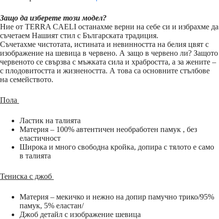
Защо да изберете този модел?
Ние от TERRA CAELI останахме верни на себе си и избрахме да
съчетаем Нашият стил с Българската традиция.
Съчетахме чистотата, истината и невинността на белия цвят с
изображение на шевица в червено. А защо в червено ли? Защото
червеното се свързва с мъжката сила и храбростта, а за жените –
с плодовитостта и жизнеността. А това са основните стълбове
на семейството.
Пола
Ластик на талията
Материя – 100% автентичен необработен памук , без
еластичност
Широка и много свободна кройка, допира с тялото е само
в талията
Тениска с джоб
Материя – мекичко и нежно на допир памучно трико/95%
памук, 5% еластан/
Джоб детайл с изображение шевица