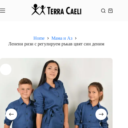
Skip
to
content
Shopping
cart
Home
Мама и Аз
Ленени ризи с регулируем ръкав цвят син деним