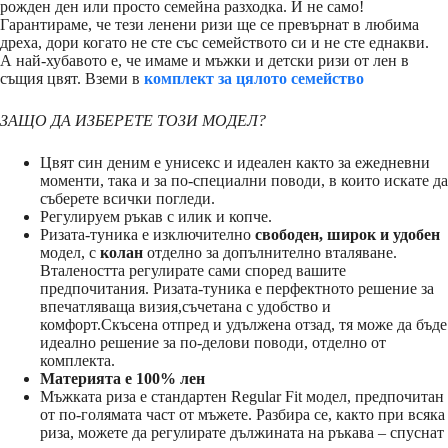
рожден ден или просто семейна разходка. И не само!
Гарантираме, че тези ленени ризи ще се превърнат в любима
дреха, дори когато не сте със семейството си и не сте еднакви.
А най-хубавото е, че имаме и мъжки и детски ризи от лен в
същия цвят. Вземи в
комплект за цялото семейство
ЗАЩО ДА ИЗБЕРЕТЕ ТОЗИ МОДЕЛ?
Цвят син деним е унисекс и идеален както за ежедневни
моменти, така и за по-специални поводи, в които искате да
съберете всички погледи.
Регулируем ръкав с илик и копче.
Ризата-туника е изключително
свободен, широк и удобен
модел, с
колан
отделно за допълнително вталяване.
Вталеността регулирате сами според вашите
предпочитания. Ризата-туника е перфектното решение за
впечатляваща визия,съчетана с удобство и
комфорт.Скъсена отпред и удължена отзад, тя може да бъде
идеално решение за по-делови поводи, отделно от
комплекта.
Материята е 100% лен
Мъжката риза е стандартен Regular Fit модел, предпочитан
от по-голямата част от мъжете. Разбира се, както при всяка
риза, можете да регулирате дължината на ръкава – спуснат