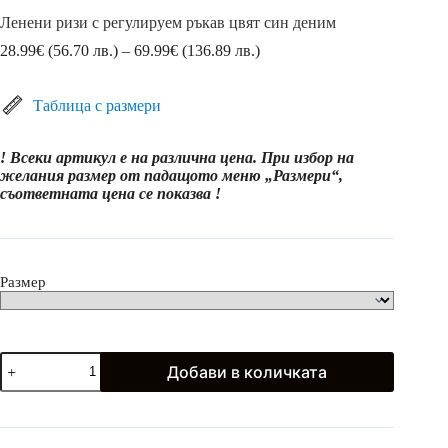
Ленени ризи с регулируем ръкав цвят син деним
Price
28.99
€
(56.70 лв.)
–
69.99
€
(136.89 лв.)
range:
28.99€
(56.70
Таблица с размери
лв.)
through
! Всеки артикул е на различна цена. При избор на
69.99€
желания размер от падащото меню „Размери“,
(136.89
съответната цена се показва !
лв.)
Размер
количество
Добави в количката
за
Ленени
ризи
с
регулируем