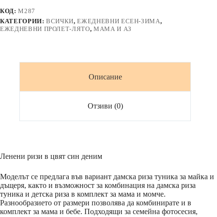
ръкав
КОД:
M287
цвят
КАТЕГОРИИ:
ВСИЧКИ
,
ЕЖЕДНЕВНИ ЕСЕН-ЗИМА
,
син
ЕЖЕДНЕВНИ ПРОЛЕТ-ЛЯТО
,
МАМА И АЗ
деним
Описание
Отзиви (0)
Ленени ризи в цвят син деним
Моделът се предлага във вариант дамска риза туника за майка и
дъщеря, както и възможност за комбинация на дамска риза
туника и детска риза в комплект за мама и момче.
Разнообразието от размери позволява да комбинирате и в
комплект за мама и бебе. Подходящи за семейна фотосесия,