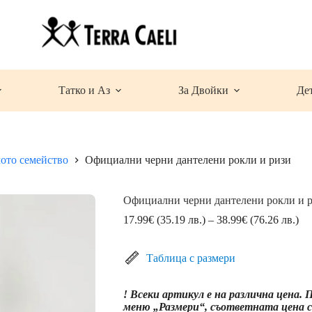
Татко и Аз
За Двойки
Де
лото семейство
Официални черни дантелени рокли и ризи
Официални черни дантелени рокли и 
Pri
17.99
€
(35.19 лв.)
–
38.99
€
(76.26 лв.)
ran
17
(3
Таблица с размери
лв.
th
! Всеки артикул е на различна цена.
38
меню „Размери“, съответната цена се
(7