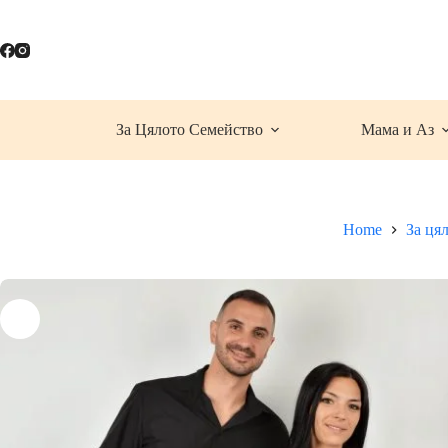
Skip
to
content
За Цялото Семейство
Мама и Аз
Home
За ця