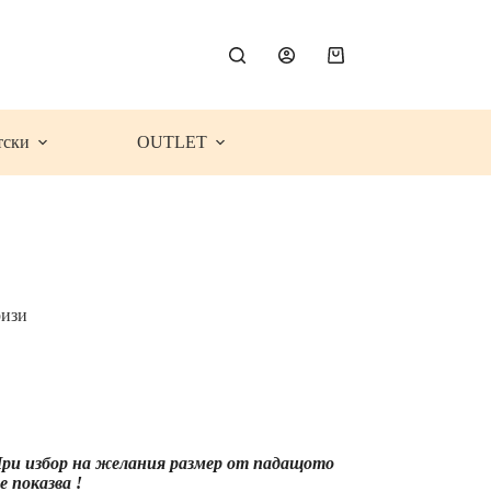
Shopping
cart
тски
OUTLET
ризи
ce
ge:
.99€
5.19
)
rough
 При избор на желания размер от падащото
.99€
 показва !
6.26