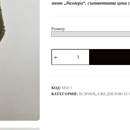
меню „Размери“, съответната цена се
(6
лв.
Размер
количество
за
Накъсани
блузи
и
рокли
в
маслено
КОД:
M011
зелено
КАТЕГОРИИ:
ВСИЧКИ
,
ЕЖЕДНЕВНИ ЕС
/
каки
и
горчица
*EXTRAVAGANT*
(Copy)