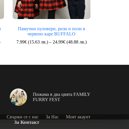
и
Памучни пуловери, ризи и поли в
червено каре BUFFALO
Price
Price
)
7.99
€
(15.63 лв.)
–
24.99
€
(48.88 лв.)
range:
range:
9.99€
7.99€
(19.54
(15.63
лв.)
лв.)
through
through
29.99€
24.99€
(58.66
(48.88
лв.)
лв.)
Пижама в два цвята FAMILY
FURRY FEST
Свържи се с нас
За Нас
Моят акаунт
За Контакт