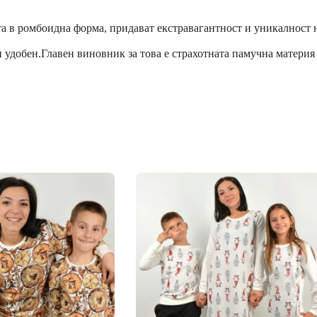
а в ромбоидна форма, придават екстравагантност и уникалност н
и удобен.Главен виновник за това е страхотната памучна материя