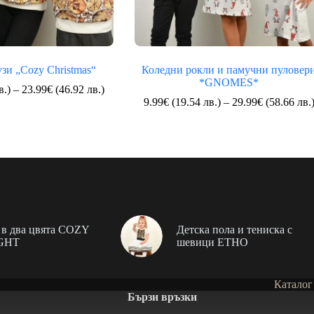
зи „Cozy Christmas“
Коледни рокли и памучни пуловер
*GNOMES*
Price
в.)
–
23.99
€
(46.92 лв.)
range:
9.99
€
(19.54 лв.)
–
29.99
€
(58.66 лв.
9.99€
(19.54
лв.)
through
23.99€
(46.92
лв.)
в два цвята COZY
Детска пола и тениска с
GHT
шевици ЕТНО
Каталог
Бързи връзки