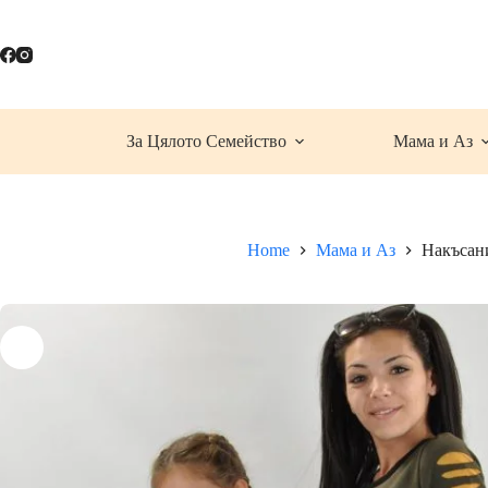
Skip
to
content
За Цялото Семейство
Мама и Аз
Home
Мама и Аз
Накъсан