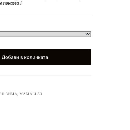
 показва !
8.43
)
Добави в количката
ЕН-ЗИМА
,
МАМА И АЗ