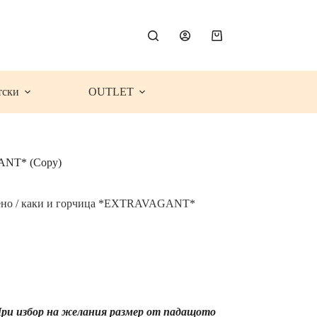
Shopping
cart
тски
OUTLET
GANT* (Copy)
елено / каки и горчица *EXTRAVAGANT*
ce
ge:
.99€
5.41
)
rough
 При избор на желания размер от падащото
.99€