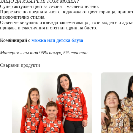
ЗАЩО ДА ИЗБЕРЕТЕ ТОЗИ МОДЕЛ?
Супер актуален цвят за сезона – маслено зелено.
Прорезите по предната част с подложка от цвят горчица, пришит
изключително стилна.
Освен че визуално изглежда зашеметяващо , този модел е и адск
придава и еластичния и стегнат щрик на бието.
Комбинирай с
мъжка или детска блуза
Материя – състав 95% памук, 5% еластан.
Свързани продукти