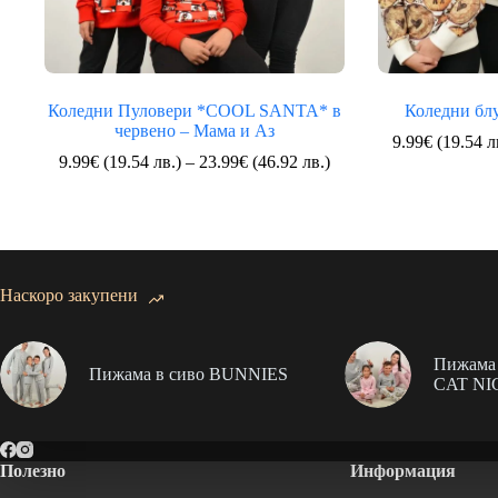
Коледни Пуловери *COOL SANTA* в
Коледни блу
червено – Мама и Аз
9.99
€
(19.54 л
Price
9.99
€
(19.54 лв.)
–
23.99
€
(46.92 лв.)
range:
9.99€
(19.54
лв.)
through
23.99€
Наскоро закупени
(46.92
лв.)
Пижама 
Пижама в сиво BUNNIES
CAT NI
Полезно
Информация