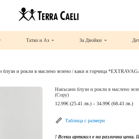
Татко и Аз
За Двойки
Де
и блузи и рокли в маслено зелено / каки и горчица *EXTRAVA
Накъсани блузи и рокли в маслено з
(Copy)
Pri
12.99
€
(25.41 лв.)
–
34.99
€
(68.43 лв.)
ran
12
(2
Таблица с размери
лв.
th
! Всеки артикул е на различна цена.
34